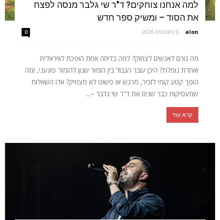
למה אנחנו צוחקים? ד"ר שי גלבר מנסה לפצח
את הסוד – ומשיק ספר חדש
alon
-
6 באוגוסט 2026
0
מה גורם לאנשים לצחוק? למה בדיחה אחת הופכת לוויראלית
ואחרת נופלת? היכן עובר הגבול בין הומור שנון להומור פוגעני, ומה
הופך קטע קומי לזכיר, מרגש או פשוט לא מצחיק? אלו השאלות
שמעסיקות כבר שנים את ד"ר שי גלבר –...
קרא עוד