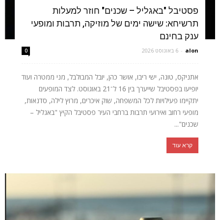
פסטיבל "באגליל – שכנים" חוזר למעלות
תרשיחא: שישה ימים של מוזיקה, תרבות ומופעי
ענק בחינם
alon
-
6 באוגוסט 2026
0
אתניקס, טונה, ישי ריבו, אושר כהן, יובל המבולבל, מני ממטרה ועוד
יופיעו בפסטיבל שייערך בין 16 ל־21 באוגוסט. לצד המופעים
יתקיימו פעילויות לכל המשפחה, שוק איכרים, מרוץ לילה, סדנאות,
מופעי רחוב ואירועי תרבות ברחבי העיר פסטיבל הקיץ "באגליל –
שכנים"...
קרא עוד