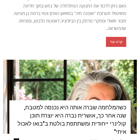
האם ניתן ללכוד את התנועה הפתלתלה של נחש בתוך חליפה
מחויטת? תערוכת "אופנה חיה" במוזיאון האדם והחי ברמת גן מציעה
חיבור ויזואלי ומחקרי מרתק בין הביולוגיה לאמנות הלבוש, ומוכיחה
שההשראה...
קרא עוד
כשהמלחמה שברה אותה היא נכנסה למטבח,
שנה אחר כך, אושרית נברה היא יוצרת תוכן
קולינרי ייחודית ומשתתפת בולטת ב"בואו לאכול
איתי"