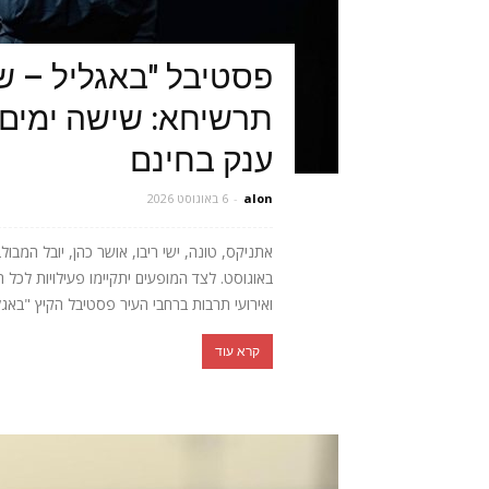
פסטיבל "באגליל – ש
תרשיחא: שישה ימים 
ענק בחינם
alon
-
6 באוגוסט 2026
באוגוסט. לצד המופעים יתקיימו פעילויות לכל 
ואירועי תרבות ברחבי העיר פסטיבל הקיץ "באגלי
קרא עוד