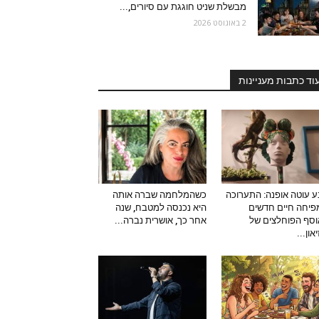
מבשלת שניט חוגגת עם סיורים,...
2 באוגוסט 2026
וד כתבות מעניינות
 עוטה אופנה: התערוכה
כשהמלחמה שברה אותה
יחה חיים חדשים
היא נכנסה למטבח, שנה
סף הפוחלצים של
אחר כך, אושרית נברה...
און...