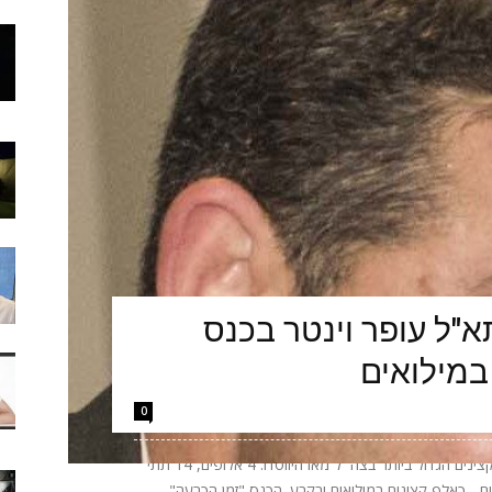
"ל עופר וינטר בכנס
במילואים
0
הערב יתקיים באקספו ביתן 2 בתל אביב כנס הקצינים הגדול ביותר בצה״ל מאז היווסדו: 4 אלופים, 14 תתי
אלופים - כאלף קצינים במילואים ובקבע. הכנס "זמן הכרעה"