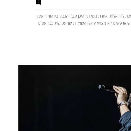
0
לוויראלית ואחרת נופלת? היכן עובר הגבול בין הומור שנון
רגש או פשוט לא מצחיק? אלו השאלות שמעסיקות כבר שנים