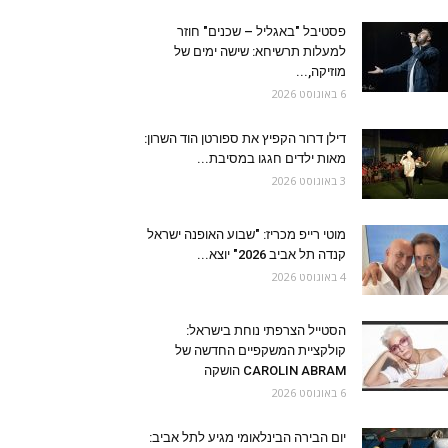
פסטיבל "באגליל – שכנים" חוזר
למעלות תרשיחא: שישה ימים של
מוזיקה,...
6 באוגוסט 2026
דילן דרור הקפיץ את ספורטן הוד השרון:
מאות ילדים חגגו במסיבת...
3 באוגוסט 2026
מוטי רייפ מכריז: "שבוע האופנה ישראל
קנדה תל אביב 2026" יוצא...
4 באוגוסט 2026
הסטייל הצרפתי נוחת בישראל:
קולקציית המשקפיים החדשה של
CAROLIN ABRAM הושקה
6 באוגוסט 2026
יום הבירה הבינלאומי מגיע לתל אביב: