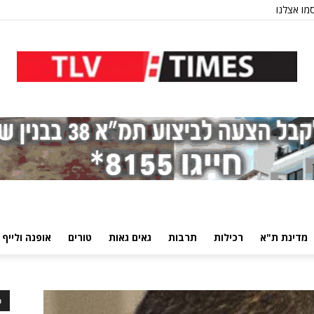
מו אצלנו
מדינת ת"א
רכילות
תרבות
גאים גאות
טורים
אופנה ולייף 
כ