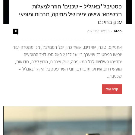
פסטיבל "באגליל – שכנים" חוזר למעלות
תרשיחא: שישה ימים של מוזיקה, תרבות ומופעי
ענק בחינם
alon
-
6 באוגוסט 2026
0
אתניקס, טונה, ישי ריבו, אושר כהן, יובל המבולבל, מני ממטרה ועוד
יופיעו בפסטיבל שייערך בין 16 ל־21 באוגוסט. לצד המופעים
יתקיימו פעילויות לכל המשפחה, שוק איכרים, מרוץ לילה, סדנאות,
מופעי רחוב ואירועי תרבות ברחבי העיר פסטיבל הקיץ "באגליל –
שכנים"...
קרא עוד