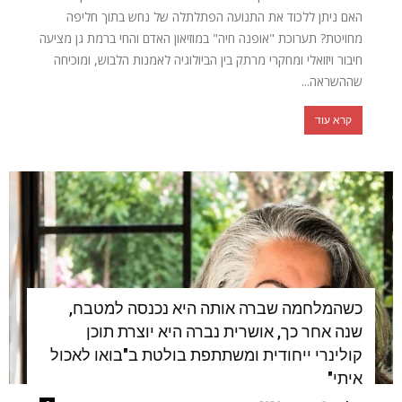
האם ניתן ללכוד את התנועה הפתלתלה של נחש בתוך חליפה
מחויטת? תערוכת "אופנה חיה" במוזיאון האדם והחי ברמת גן מציעה
חיבור ויזואלי ומחקרי מרתק בין הביולוגיה לאמנות הלבוש, ומוכיחה
שההשראה...
קרא עוד
כשהמלחמה שברה אותה היא נכנסה למטבח,
שנה אחר כך, אושרית נברה היא יוצרת תוכן
קולינרי ייחודית ומשתתפת בולטת ב"בואו לאכול
איתי"