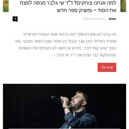
למה אנחנו צוחקים? ד"ר שי גלבר מנסה לפצח
את הסוד – ומשיק ספר חדש
alon
-
6 באוגוסט 2026
0
מה גורם לאנשים לצחוק? למה בדיחה אחת הופכת לוויראלית
ואחרת נופלת? היכן עובר הגבול בין הומור שנון להומור פוגעני, ומה
הופך קטע קומי לזכיר, מרגש או פשוט לא מצחיק? אלו השאלות
שמעסיקות כבר שנים את ד"ר שי גלבר –...
קרא עוד