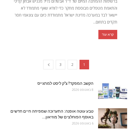
ברשימות ההמתנה המיזם של ד"ר אבשלום גליל מנגיש אבחון קליני
והתאמת מטפלים מבוססת מחקר כדי לוודא שאף מתמודד לא
יישאר לבד במערכה מדינת ישראל מתמודדת כיום עם צונאמי חסר
תקדים בתחום...
קרא עוד
3
2
1
הקשב המפקד! צ'ק ליסט למתגייס
8 באוגוסט 2026
טבע עוטה אופנה: התערוכה שמפיחה חיים חדשים
באוסף הפוחלצים של מוזיאון...
6 באוגוסט 2026